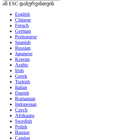
ან ESC დახურვისთვის
English
Chinese
French
German
Portuguese
Spanish
Russian
Japanese
Korean
Arabic
Irish
Greek
Turkish
Italian
Danish
Romanian
Indonesian
Czech
Afrikaans
Swedish
Polish
Basque
Catalan