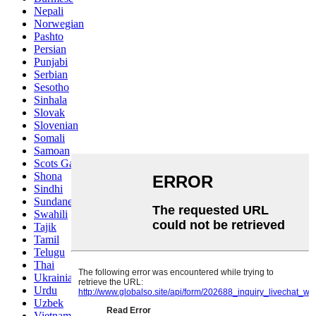
Nepali
Norwegian
Pashto
Persian
Punjabi
Serbian
Sesotho
Sinhala
Slovak
Slovenian
Somali
Samoan
Scots Gaelic
Shona
Sindhi
Sundanese
Swahili
Tajik
Tamil
Telugu
Thai
Ukrainian
Urdu
Uzbek
Vietnamese