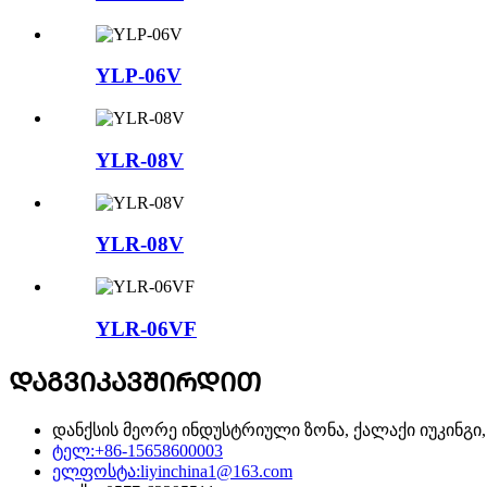
YLP-06V
YLR-08V
YLR-08V
YLR-06VF
ᲓᲐᲒᲕᲘᲙᲐᲕᲨᲘᲠᲓᲘᲗ
დანქსის მეორე ინდუსტრიული ზონა, ქალაქი იუკინგი,
ტელ:
+86-15658600003
ელფოსტა:
liyinchina1@163.com